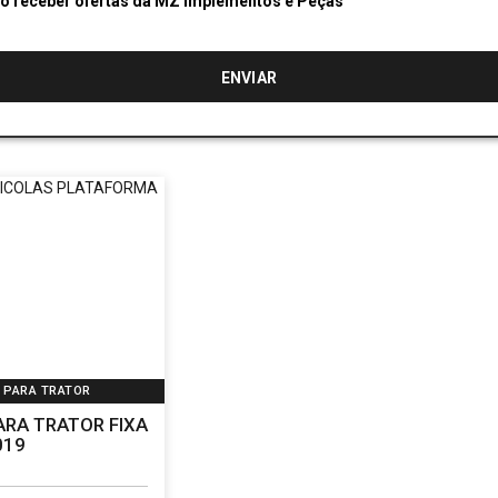
Desejo receber ofertas da MZ Implementos e Peças
 PARA TRATOR
RA TRATOR FIXA
019