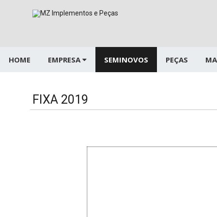
Pular
para
o
conteúdo
HOME
EMPRESA
SEMINOVOS
PEÇAS
MA
FIXA 2019